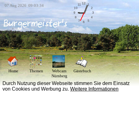
12
11
1
07 Aug 2026 09:03:34
10
2
9
3
8
4
7
5
6
Home
Themen
Webcam
Gästebuch
Nürnberg
Durch Nutzung dieser Webseite stimmen Sie dem Einsatz
von Cookies und Werbung zu.
Weitere Informationen